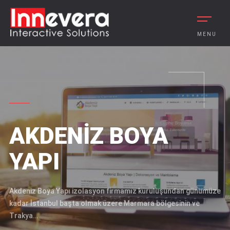
MENU
AKDENIZ BOYA
YAPI
Akdeniz Boya Yapı izolasyon firmamız kuruluşundan günümüze
kadar İstanbul başta olmak üzere Marmara bölgesinin ve
Trakya…