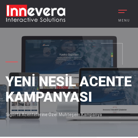
MENU
YENI NESIL ACENTE
KAMPANYASI
Sigorta Acentelerine Özel Muhteşem Kampanya