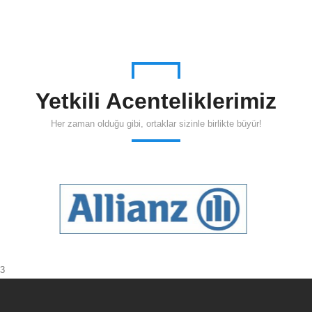
Yetkili Acenteliklerimiz
Her zaman olduğu gibi, ortaklar sizinle birlikte büyür!
3