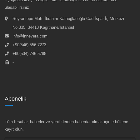
ulaşabilirsiniz
Seyrantepe Mah. İbrahim Karaoğlanoğlu Cad İspar İş Merkezi
No:335, 34418 Kâğıthane/İstanbul
info@innevera.com
+90(546) 556-7273
+90(534) 746-5788
-
Abonelik
Tüm fırsatlar, haberler ve yeniliklerden haberdar olmak için e-bültene
kayıt olun.