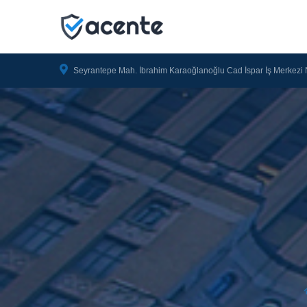
Seyrantepe Mah. İbrahim Karaoğlanoğlu Cad İspar İş Merkezi 