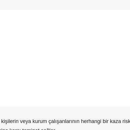
kişilerin veya kurum çalışanlarının herhangi bir kaza ris