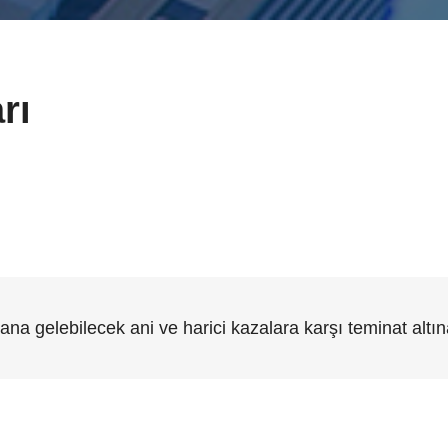
rı
ana gelebilecek ani ve harici kazalara karşı teminat altına