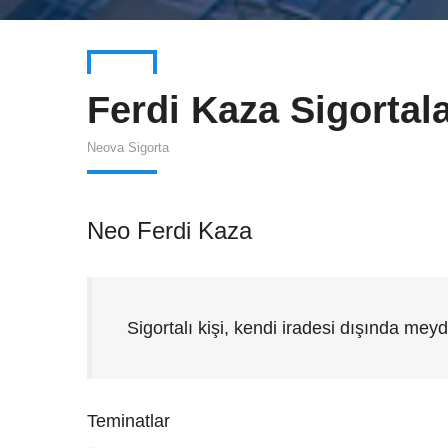
Ferdi Kaza Sigortala
Neova Sigorta
Neo Ferdi Kaza
Sigortalı kişi, kendi iradesi dışında meyd
Teminatlar