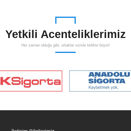
Yetkili Acenteliklerimiz
Her zaman olduğu gibi, ortaklar sizinle birlikte büyür!