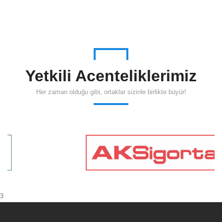
Yetkili Acenteliklerimiz
Her zaman olduğu gibi, ortaklar sizinle birlikte büyür!
3