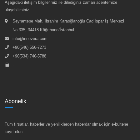
Aşağıdaki iletişim bilgilerimiz ile dilediğiniz zaman acentemize
ulaşabilirsiniz
Seyrantepe Mah. İbrahim Karaoğlanoğlu Cad İspar İş Merkezi
No:335, 34418 Kâğıthane/İstanbul
info@innevera.com
+90(546) 556-7273
+90(534) 746-5788
-
Abonelik
Tüm fırsatlar, haberler ve yeniliklerden haberdar olmak için e-bültene
kayıt olun.