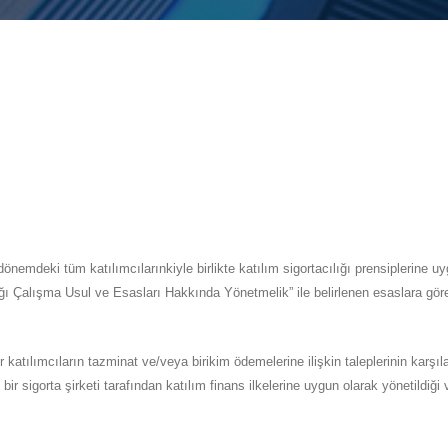
dönemdeki tüm katılımcılarınkiyle birlikte katılım sigortacılığı prensiplerine u
ı Çalışma Usul ve Esasları Hakkında Yönetmelik” ile belirlenen esaslara göre
ğer katılımcıların tazminat ve/veya birikim ödemelerine ilişkin taleplerinin kar
 bir sigorta şirketi tarafından katılım finans ilkelerine uygun olarak yönetildi