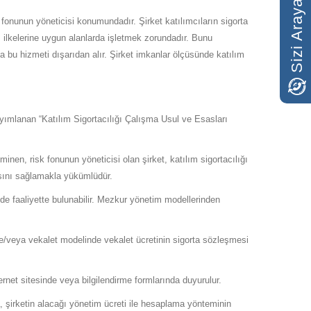
Sizi Arayalım
sk fonunun yöneticisi konumundadır. Şirket katılımcıların sigorta
ns ilkelerine uygun alanlarda işletmek zorundadır. Bunu
 bu hizmeti dışarıdan alır. Şirket imkanlar ölçüsünde katılım
yımlanan “Katılım Sigortacılığı Çalışma Usul ve Esasları
en, risk fonunun yöneticisi olan şirket, katılım sigortacılığı
asını sağlamakla yükümlüdür.
e faaliyette bulunabilir. Mezkur yönetim modellerinden
 ve/veya vekalet modelinde vekalet ücretinin sigorta sözleşmesi
ernet sitesinde veya bilgilendirme formlarında duyurulur.
, şirketin alacağı yönetim ücreti ile hesaplama yönteminin