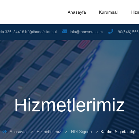
Anasayfa
Kurumsal
Hiz
No:335, 34418 Kâğıthane/İstanbul
info@innevera.com
+90(546) 556
Hizmetlerimiz
Anasayfa
Hizmetlerimiz
HDI Sigorta
Katılım Sigortacılığı