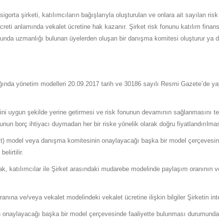
 sigorta şirketi, katılımcıların bağışlarıyla oluşturulan ve onlara ait sayılan ri
 ücreti anlamında vekalet ücretine hak kazanır. Şirket risk fonunu katılım fina
sunda uzmanlığı bulunan üyelerden oluşan bir danışma komitesi oluşturur ya da
lığında yönetim modelleri 20.09.2017 tarih ve 30186 sayılı Resmi Gazete’de ya
i uygun şekilde yerine getirmesi ve risk fonunun devamının sağlanmasını temin
unun borç ihtiyacı duymadan her bir riske yönelik olarak doğru fiyatlandırılm
rit) model veya danışma komitesinin onaylayacağı başka bir model çerçevesind
lirtilir.
larak, katılımcılar ile Şirket arasındaki mudarebe modelinde paylaşım oranının
nına ve/veya vekalet modelindeki vekalet ücretine ilişkin bilgiler Şirketin int
sinin onaylayacağı başka bir model çerçevesinde faaliyette bulunması durumunda