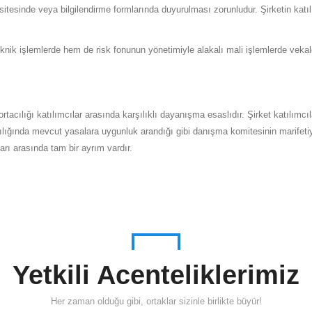
itesinde veya bilgilendirme formlarında duyurulması zorunludur. Şirketin katılımc
eknik işlemlerde hem de risk fonunun yönetimiyle alakalı mali işlemlerde vekale
ortacılığı katılımcılar arasında karşılıklı dayanışma esaslıdır. Şirket katılımcı
acılığında mevcut yasalara uygunluk arandığı gibi danışma komitesinin marifetiyl
ları arasında tam bir ayrım vardır.
Yetkili Acenteliklerimiz
Her zaman olduğu gibi, ortaklar sizinle birlikte büyür!