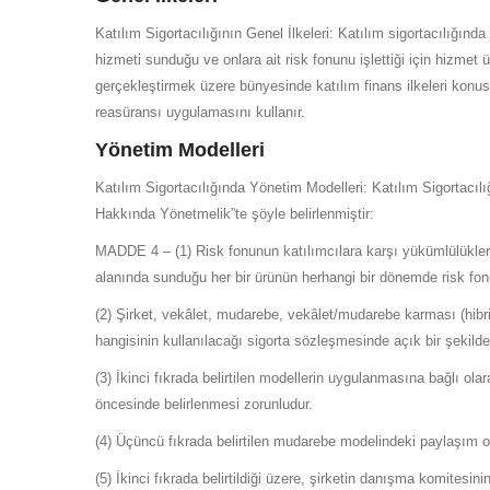
Katılım Sigortacılığının Genel İlkeleri: Katılım sigortacılığında
hizmeti sunduğu ve onlara ait risk fonunu işlettiği için hizmet
gerçekleştirmek üzere bünyesinde katılım finans ilkeleri konu
reasüransı uygulamasını kullanır.
Yönetim Modelleri
Katılım Sigortacılığında Yönetim Modelleri: Katılım Sigortacı
Hakkında Yönetmelik”te şöyle belirlenmiştir:
MADDE 4 – (1) Risk fonunun katılımcılara karşı yükümlülüklerin
alanında sunduğu her bir ürünün herhangi bir dönemde risk fon
(2) Şirket, vekâlet, mudarebe, vekâlet/mudarebe karması (hib
hangisinin kullanılacağı sigorta sözleşmesinde açık bir şekilde be
(3) İkinci fıkrada belirtilen modellerin uygulanmasına bağlı o
öncesinde belirlenmesi zorunludur.
(4) Üçüncü fıkrada belirtilen mudarebe modelindeki paylaşım ora
(5) İkinci fıkrada belirtildiği üzere, şirketin danışma komite