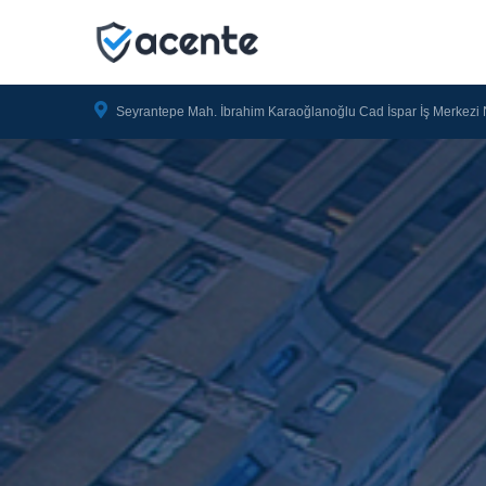
Seyrantepe Mah. İbrahim Karaoğlanoğlu Cad İspar İş Merkezi 