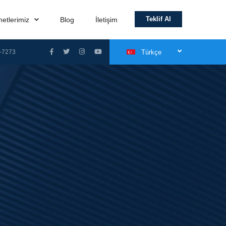
Teklif Al
metlerimiz
Blog
İletişim
-7273
Türkçe