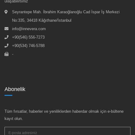
ulaşabilirsiniz
Seyrantepe Mah. İbrahim Karaoğlanoğlu Cad İspar İş Merkezi
No:335, 34418 Kâğıthane/İstanbul
info@innevera.com
+90(546) 556-7273
+90(534) 746-5788
-
Abonelik
Tüm fırsatlar, haberler ve yeniliklerden haberdar olmak için e-bültene
kayıt olun.