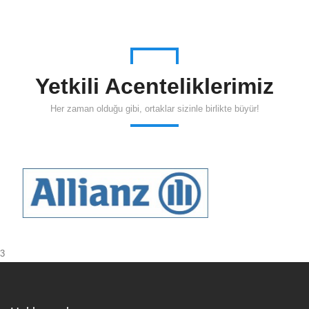
Yetkili Acenteliklerimiz
Her zaman olduğu gibi, ortaklar sizinle birlikte büyür!
3