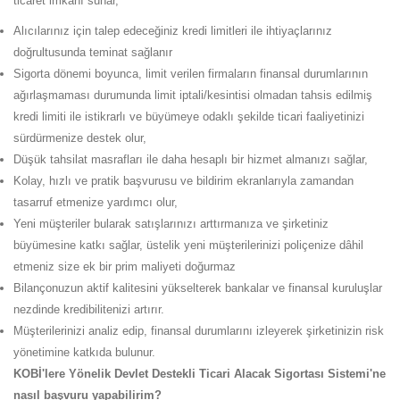
ticaret imkânı sunar,
Alıcılarınız için talep edeceğiniz kredi limitleri ile ihtiyaçlarınız
doğrultusunda teminat sağlanır
Sigorta dönemi boyunca, limit verilen firmaların finansal durumlarının
ağırlaşmaması durumunda limit iptali/kesintisi olmadan tahsis edilmiş
kredi limiti ile istikrarlı ve büyümeye odaklı şekilde ticari faaliyetinizi
sürdürmenize destek olur,
Düşük tahsilat masrafları ile daha hesaplı bir hizmet almanızı sağlar,
Kolay, hızlı ve pratik başvurusu ve bildirim ekranlarıyla zamandan
tasarruf etmenize yardımcı olur,
Yeni müşteriler bularak satışlarınızı arttırmanıza ve şirketiniz
büyümesine katkı sağlar, üstelik yeni müşterilerinizi poliçenize dâhil
etmeniz size ek bir prim maliyeti doğurmaz
Bilançonuzun aktif kalitesini yükselterek bankalar ve finansal kuruluşlar
nezdinde kredibilitenizi artırır.
Müşterilerinizi analiz edip, finansal durumlarını izleyerek şirketinizin risk
yönetimine katkıda bulunur.
KOBİ'lere Yönelik Devlet Destekli Ticari Alacak Sigortası Sistemi'ne
nasıl başvuru yapabilirim?