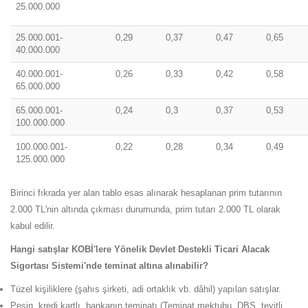
25.000.000
25.000.001-
0,29
0,37
0,47
0,65
40.000.000
40.000.001-
0,26
0,33
0,42
0,58
65.000.000
65.000.001-
0,24
0,3
0,37
0,53
100.000.000
100.000.001-
0,22
0,28
0,34
0,49
125.000.000
Birinci fıkrada yer alan tablo esas alınarak hesaplanan prim tutarının
2.000 TL'nin altında çıkması durumunda, prim tutarı 2.000 TL olarak
kabul edilir.
Hangi satışlar KOBİ'lere Yönelik Devlet Destekli Ticari Alacak
Sigortası Sistemi'nde teminat altına alınabilir?
Tüzel kişiliklere (şahıs şirketi, adi ortaklık vb. dâhil) yapılan satışlar.
Peşin, kredi kartlı, bankanın teminatı (Teminat mektubu, DBS, teyitli