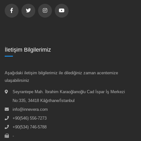
İletişim Bilgilerimiz
Aşağıdaki iletişim bilgilerimiz ile dilediğiniz zaman acentemize
ulaşabilirsiniz
Seyrantepe Mah. İbrahim Karaoğlanoğlu Cad İspar İş Merkezi
No:335, 34418 Kâğıthane/İstanbul
info@innevera.com
+90(546) 556-7273
+90(534) 746-5788
-