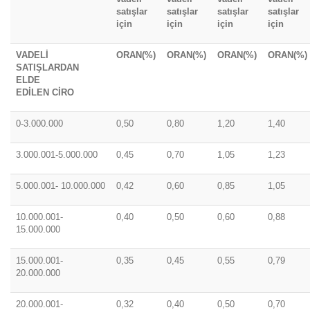
satışlar
satışlar
satışlar
satışlar
için
için
için
için
VADELİ
ORAN(%)
ORAN(%)
ORAN(%)
ORAN(%)
SATIŞLARDAN
ELDE
EDİLEN CİRO
0-3.000.000
0,50
0,80
1,20
1,40
3.000.001-5.000.000
0,45
0,70
1,05
1,23
5.000.001- 10.000.000
0,42
0,60
0,85
1,05
10.000.001-
0,40
0,50
0,60
0,88
15.000.000
15.000.001-
0,35
0,45
0,55
0,79
20.000.000
20.000.001-
0,32
0,40
0,50
0,70