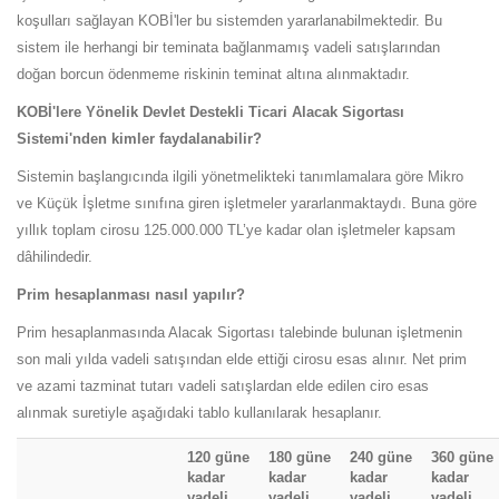
koşulları sağlayan KOBİ'ler bu sistemden yararlanabilmektedir. Bu
sistem ile herhangi bir teminata bağlanmamış vadeli satışlarından
doğan borcun ödenmeme riskinin teminat altına alınmaktadır.
KOBİ'lere Yönelik Devlet Destekli Ticari Alacak Sigortası
Sistemi'nden kimler faydalanabilir?
Sistemin başlangıcında ilgili yönetmelikteki tanımlamalara göre Mikro
ve Küçük İşletme sınıfına giren işletmeler yararlanmaktaydı. Buna göre
yıllık toplam cirosu 125.000.000 TL’ye kadar olan işletmeler kapsam
dâhilindedir.
Prim hesaplanması nasıl yapılır?
Prim hesaplanmasında Alacak Sigortası talebinde bulunan işletmenin
son mali yılda vadeli satışından elde ettiği cirosu esas alınır. Net prim
ve azami tazminat tutarı vadeli satışlardan elde edilen ciro esas
alınmak suretiyle aşağıdaki tablo kullanılarak hesaplanır.
120 güne
180 güne
240 güne
360 güne
kadar
kadar
kadar
kadar
vadeli
vadeli
vadeli
vadeli