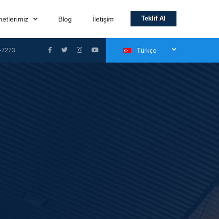
Teklif Al
metlerimiz
Blog
İletişim
-7273
Türkçe