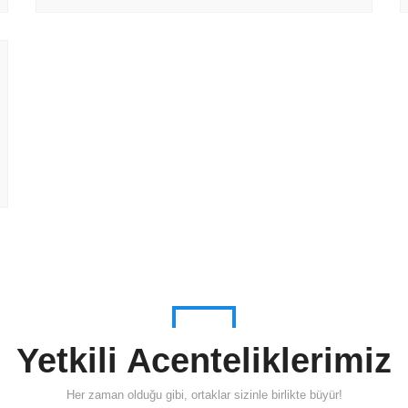
Yetkili Acenteliklerimiz
Her zaman olduğu gibi, ortaklar sizinle birlikte büyür!