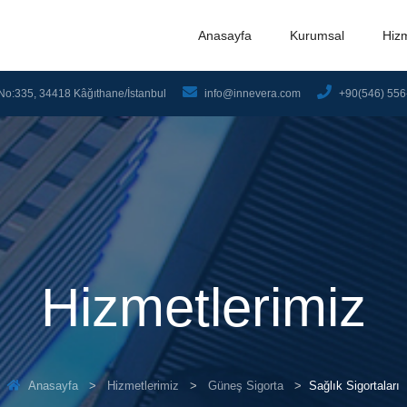
Anasayfa
Kurumsal
Hiz
No:335, 34418 Kâğıthane/İstanbul
info@innevera.com
+90(546) 556
Hizmetlerimiz
Anasayfa
Hizmetlerimiz
Güneş Sigorta
Sağlık Sigortaları