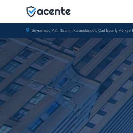
Seyrantepe Mah. İbrahim Karaoğlanoğlu Cad İspar İş Merkezi 