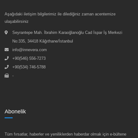
Aşağıdaki iletişim bilgilerimiz ile dilediğiniz zaman acentemize
ulaşabilirsiniz
Seyrantepe Mah. İbrahim Karaoğlanoğlu Cad İspar İş Merkezi
No:335, 34418 Kâğıthane/İstanbul
info@innevera.com
+90(546) 556-7273
+90(534) 746-5788
-
Abonelik
Tüm fırsatlar, haberler ve yeniliklerden haberdar olmak için e-bültene