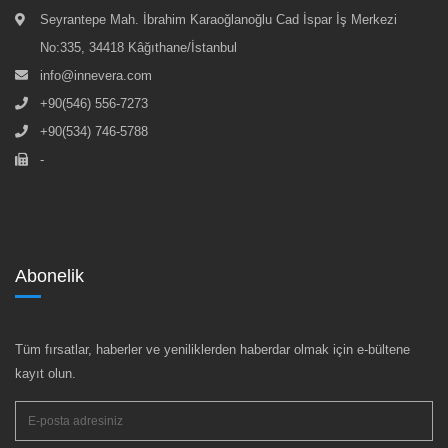
Seyrantepe Mah. İbrahim Karaoğlanoğlu Cad İspar İş Merkezi
No:335, 34418 Kâğıthane/İstanbul
info@innevera.com
+90(546) 556-7273
+90(534) 746-5788
-
Abonelik
Tüm fırsatlar, haberler ve yeniliklerden haberdar olmak için e-bültene
kayıt olun.