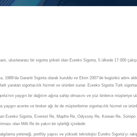
manı, uluslararası bir sigorta şirketi olan Eureko Sigorta, 5 ülkede 17.000 çal
ta, 1989’da Garanti Sigorta olarak kuruldu ve Ekim 2007’de bugünkü adını ald
ark yaratan sigortacılık hizmet ve ürünleri sunar. Eureko Sigorta Türk sigortac
Sigorta’nın yaygın bir dağıtım ağına sahip olmasını ve yüz binlerce müşteriye u
a yaygın acente ve broker ağı ile de müşterilerine sigortacılık hizmet ve ürün
ileri olan Eureko Sigorta, Everest Re, Mapfre Re, Odyssey Re, Korean Re, Somp
ası olan Milli Re ile yakın bir işbirliği içindedir.
oğru algılama yeteneği, portföy yapısı ve yüksek teknolojisi Eureko Sigorta’yı ra