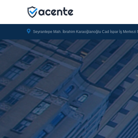
Seyrantepe Mah. İbrahim Karaoğlanoğlu Cad İspar İş Merkezi 