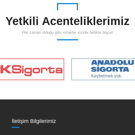
Yetkili Acenteliklerimiz
Her zaman olduğu gibi, ortaklar sizinle birlikte büyür!
İletişim Bilgilerimiz