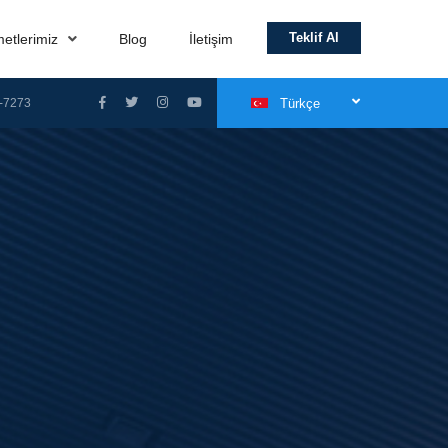
Teklif Al
metlerimiz
Blog
İletişim
-7273
Türkçe