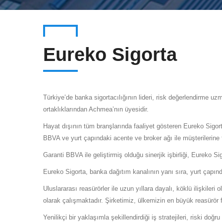
Eureko Sigorta
Türkiye’de banka sigortacılığının lideri, risk değerlendirme uz
ortaklıklarından Achmea’nın üyesidir.
Hayat dışının tüm branşlarında faaliyet gösteren Eureko Sigor
BBVA ve yurt çapındaki acente ve broker ağı ile müşterilerine f
Garanti BBVA ile geliştirmiş olduğu sinerjik işbirliği, Eureko 
Eureko Sigorta, banka dağıtım kanalının yanı sıra, yurt çapınd
Uluslararası reasürörler ile uzun yıllara dayalı, köklü ilişk
olarak çalışmaktadır. Şirketimiz, ülkemizin en büyük reasürör firm
Yenilikçi bir yaklaşımla şekillendirdiği iş stratejileri, riski d