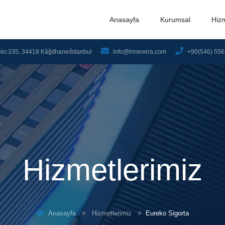
Anasayfa
Kurumsal
Hiz
No:335, 34418 Kâğıthane/İstanbul
info@innevera.com
+90(546) 556
Hizmetlerimiz
Anasayfa
Hizmetlerimiz
Eureko Sigorta