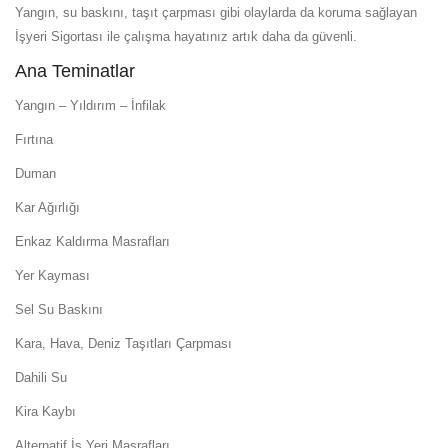
Yangın, su baskını, taşıt çarpması gibi olaylarda da koruma sağlayan
İşyeri Sigortası ile çalışma hayatınız artık daha da güvenli.
Ana Teminatlar
Yangın – Yıldırım – İnfilak
Fırtına
Duman
Kar Ağırlığı
Enkaz Kaldırma Masrafları
Yer Kayması
Sel Su Baskını
Kara, Hava, Deniz Taşıtları Çarpması
Dahili Su
Kira Kaybı
Alternatif İş Yeri Masrafları