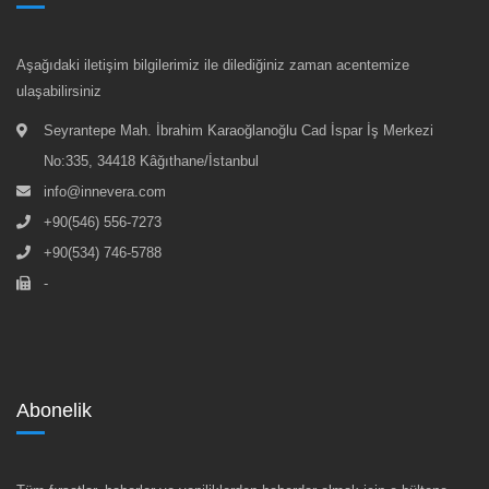
Aşağıdaki iletişim bilgilerimiz ile dilediğiniz zaman acentemize
ulaşabilirsiniz
Seyrantepe Mah. İbrahim Karaoğlanoğlu Cad İspar İş Merkezi
No:335, 34418 Kâğıthane/İstanbul
info@innevera.com
+90(546) 556-7273
+90(534) 746-5788
-
Abonelik