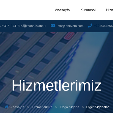
Anasayfa
Kurumsal
Hiz
No:335, 34418 Kâğıthane/İstanbul
info@innevera.com
+90(546) 556
Hizmetlerimiz
Anasayfa
Hizmetlerimiz
Doğa Sigorta
Diğer Sigortalar