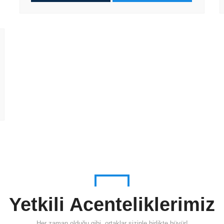
Yetkili Acenteliklerimiz
Her zaman olduğu gibi, ortaklar sizinle birlikte büyür!