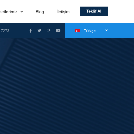
Teklif Al
metlerimiz
Blog
İletişim
-7273
Türkçe