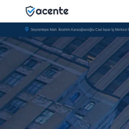
Seyrantepe Mah. İbrahim Karaoğlanoğlu Cad İspar İş Merkezi 