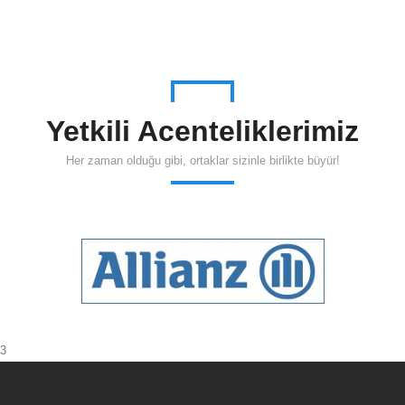
Yetkili Acenteliklerimiz
Her zaman olduğu gibi, ortaklar sizinle birlikte büyür!
3