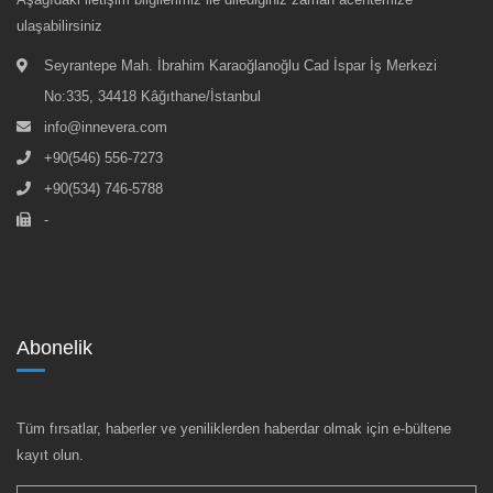
ulaşabilirsiniz
Seyrantepe Mah. İbrahim Karaoğlanoğlu Cad İspar İş Merkezi
No:335, 34418 Kâğıthane/İstanbul
info@innevera.com
+90(546) 556-7273
+90(534) 746-5788
-
Abonelik
Tüm fırsatlar, haberler ve yeniliklerden haberdar olmak için e-bültene
kayıt olun.