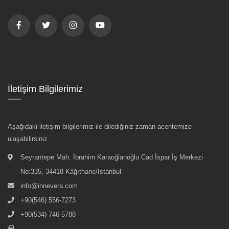
İletişim Bilgilerimiz
Aşağıdaki iletişim bilgilerimiz ile dilediğiniz zaman acentemize
ulaşabilirsiniz
Seyrantepe Mah. İbrahim Karaoğlanoğlu Cad İspar İş Merkezi
No:335, 34418 Kâğıthane/İstanbul
info@innevera.com
+90(546) 556-7273
+90(534) 746-5788
-