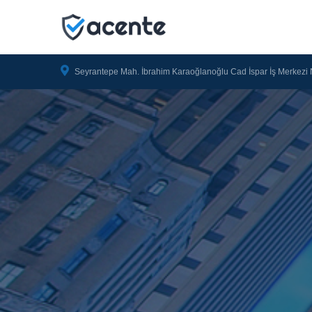
Seyrantepe Mah. İbrahim Karaoğlanoğlu Cad İspar İş Merkezi 