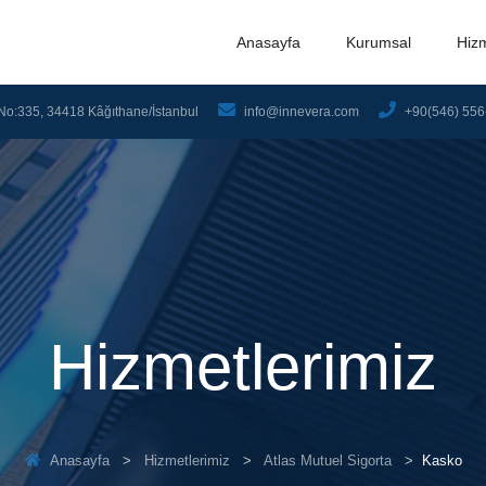
Anasayfa
Kurumsal
Hiz
No:335, 34418 Kâğıthane/İstanbul
info@innevera.com
+90(546) 556
Hizmetlerimiz
Anasayfa
Hizmetlerimiz
Atlas Mutuel Sigorta
Kasko