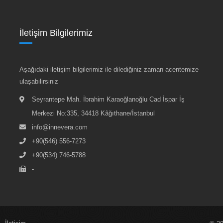
İletişim Bilgilerimiz
Aşağıdaki iletişim bilgilerimiz ile dilediğiniz zaman acentemize
ulaşabilirsiniz
Seyrantepe Mah. İbrahim Karaoğlanoğlu Cad İspar İş
Merkezi No:335, 34418 Kâğıthane/İstanbul
info@innevera.com
+90(546) 556-7273
+90(534) 746-5788
-