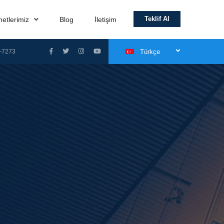
Teklif Al
metlerimiz
Blog
İletişim
-7273
Türkçe